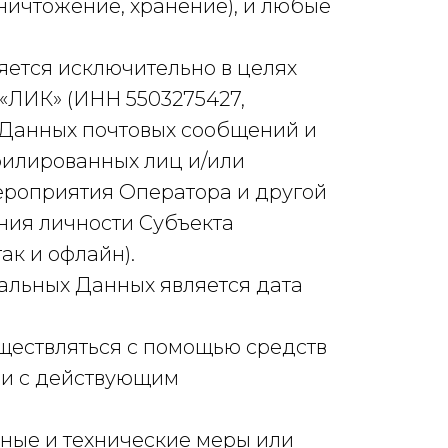
ничтожение, хранение), и любые
ется исключительно в целях
«ЛИК» (ИНН 5503275427,
 Данных почтовых сообщений и
филированных лиц и/или
ероприятия Оператора и другой
ния личности Субъекта
к и офлайн).
альных Данных является дата
ществляться с помощью средств
вии с действующим
ные и технические меры или