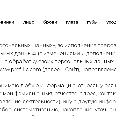
овинки
лицо
брови
глаза
губы
ухо
альных данных
ерсональных Данных», во исполнение требо
альных данных» (с изменениями и дополнения
 на обработку своих персональных данных,
w.prof-lic.com (далее – Сайт), направляем
нимаю любую информацию, относящуюся ко
 мои фамилию, имя, отчество, адрес, конта
правление деятельности), иную другую инф
бор, систематизацию, накопление, уточнен